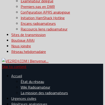
Examinateur délégué
Premiers pas en DMR
Configuration APRS analogique
Initiation HamShack Hotline
Encans radioamateurs
Raccourcis liens radioamateur
Sites de transmission
Boutique ARAI
Nous joindre
Réseau hebdomadaire
Skip to content
Accueil
État du réseau
Wiki Radioamateur
La mission des radioamateurs
Urgences civiles
Répéteurs analogiques