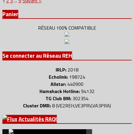
Pagination
1
2
3
…
9
Suivant »
des
Panier
publications
RÉSEAU 100% COMPATIBLE
Se connecter au Réseau REH
IRLP:
2018
Echolink:
198724
Allstar:
440900
Hamshack Hotline:
94132
TG Club BM:
302354
Cluster DMR:
8 (VE2REH,VE3PRV,VA3PRA)
Actualités RAQI