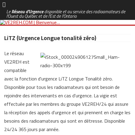
Le
Réseau d'Urgence
disponible et au service des radioamateurs de
l'Ouest du Québec et de l'Est de l'Ontario
Skip
to
LiTZ (Urgence Longue tonalité zéro)
content
Le réseau
VE2REH est
compatible
avec la fonction d'urgence LiTZ Longue Tonalité zéro.
Disponible pour tous les radioamateurs qui ont besoin de
rejoindre des intervenants en cas d'urgence. La vigie est
effectuée par les membres du groupe VE2REH/24 qui assure
la réception des appels d'urgence et qui prennent en charge les
besoins des radioamateurs qui sont en détresse. Disponible
24/24 365 jours par année.