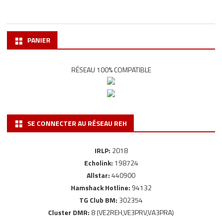
PANIER
RÉSEAU 100% COMPATIBLE
SE CONNECTER AU RÉSEAU REH
IRLP:
2018
Echolink:
198724
Allstar:
440900
Hamshack Hotline:
94132
TG Club BM:
302354
Cluster DMR:
8 (VE2REH,VE3PRV,VA3PRA)