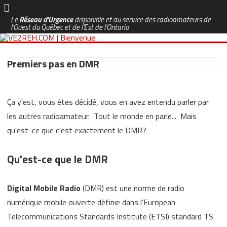
Le
Réseau d'Urgence
disponible et au service des radioamateurs de
l'Ouest du Québec et de l'Est de l'Ontario
Skip
to
Premiers pas en DMR
content
Ça y'est, vous êtes décidé, vous en avez entendu parler par
les autres radioamateur. Tout le monde en parle... Mais
qu'est-ce que c'est exactement le DMR?
Qu'est-ce que le DMR
Digital Mobile Radio
(DMR) est une norme de radio
numérique mobile ouverte définie dans l'European
Telecommunications Standards Institute (ETSI) standard TS