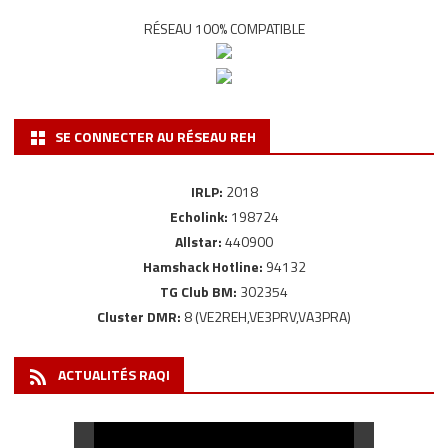
RÉSEAU 100% COMPATIBLE
SE CONNECTER AU RÉSEAU REH
IRLP:
2018
Echolink:
198724
Allstar:
440900
Hamshack Hotline:
94132
TG Club BM:
302354
Cluster DMR:
8 (VE2REH,VE3PRV,VA3PRA)
ACTUALITÉS RAQI