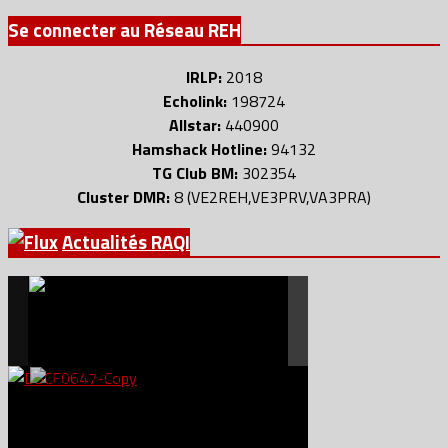
Se connecter au Réseau REH
IRLP:
2018
Echolink:
198724
Allstar:
440900
Hamshack Hotline:
94132
TG Club BM:
302354
Cluster DMR:
8 (VE2REH,VE3PRV,VA3PRA)
Actualités RAQI