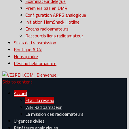
Examinateur délégué
Premiers pas en DMR
Configuration APRS analogique
Initiation HamShack Hotline
Encans radioamateurs
Raccourcis liens radioamateur
Sites de transmission
Boutique ARAI
Nous joindre
Réseau hebdomadaire
Skip to content
Accueil
État du réseau
Wiki Radioamateur
La mission des radioamateurs
Urgences civiles
Répéteurs analogiques