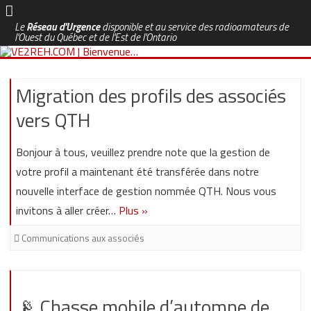
Le
Réseau d'Urgence
disponible et au service des radioamateurs de
l'Ouest du Québec et de l'Est de l'Ontario
Skip
to
content
Migration des profils des associés
vers QTH
Bonjour à tous, veuillez prendre note que la gestion de
votre profil a maintenant été transférée dans notre
nouvelle interface de gestion nommée QTH. Nous vous
invitons à aller créer…
Plus »
Communications aux associés
📡 Chasse mobile d’automne de