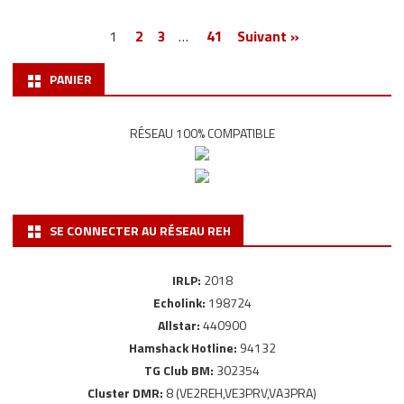
Pagination
1
2
3
…
41
Suivant »
des
PANIER
publications
RÉSEAU 100% COMPATIBLE
SE CONNECTER AU RÉSEAU REH
IRLP:
2018
Echolink:
198724
Allstar:
440900
Hamshack Hotline:
94132
TG Club BM:
302354
Cluster DMR:
8 (VE2REH,VE3PRV,VA3PRA)