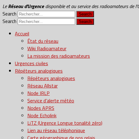
Le
Réseau d'Urgence
disponible et au service des radioamateurs de l'O
Search
Search
Accueil
État du réseau
Wiki Radioamateur
La mission des radioamateurs
Urgences civiles
Répéteurs analogiques
Répéteurs analogiques
Réseau Allstar
Node IRLP
Service d’alerte météo
Nodes APRS
Node Echolink
LiTZ (Urgence Longue tonalité zéro)
Lien au réseau téléphonique
Carte géographique de nos relais