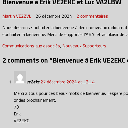
Bienvenue à Erik VE2EKC et Luc VA2LBW
sur
Martin VE2ZVL
26 décembre 2024
2 commentaires
Bienvenue
Nous désirons souhaiter la bienvenue à deux nouveaux radioamat
à
souhaiter la bienvenue. Merci de supporter l’ARAI et au plaisir de 
Erik
VE2EKC
Communications aux associés
,
Nouveaux Supporteurs
et
Luc
2 comments on “
Bienvenue à Erik VE2EKC
VA2LBW
ve2ekc
27 décembre 2024 at 12:14
Merci à tous pour ces beaux mots de bienvenue. J’espère pouv
ondes prochainement.
73
Erik
VE2EKC