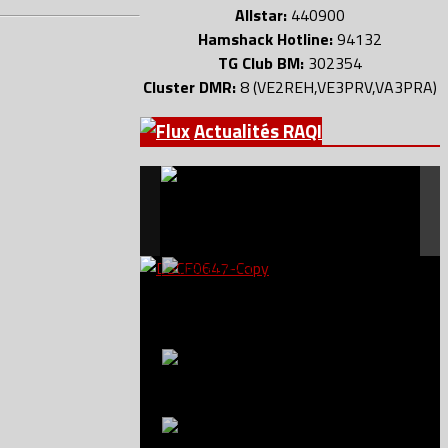
Allstar:
440900
Hamshack Hotline:
94132
TG Club BM:
302354
Cluster DMR:
8 (VE2REH,VE3PRV,VA3PRA)
Actualités RAQI