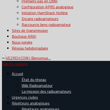
Premiers pas en DMR
Configuration APRS analogique
Initiation HamShack Hotline
Encans radioamateurs
Raccourcis liens radioamateur
Sites de transmission
Boutique ARAI
Nous joindre
Réseau hebdomadaire
Skip to content
Accueil
État du réseau
Wiki Radioamateur
La mission des radioamateurs
Urgences civiles
Répéteurs analogiques
Répéteurs analogiques