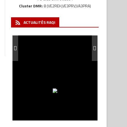
Cluster DMR:
8 (VE2REH,VE3PRV,VA3PRA)
ACTUALITÉS RAQI