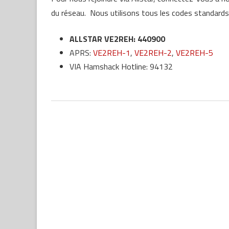
CARTE GÉOGRAP
du réseau. Nous utilisons tous les codes standards 
RELAIS
ALLSTAR VE2REH: 440900
APRS:
VE2REH-1
,
VE2REH-2
,
VE2REH-5
VIA Hamshack Hotline: 94132