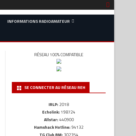
INFORMATIONS RADIOAMATEUR
DEVENIR RADIOAMATEUR
EXAMINATEUR DÉLÉGUÉ
RÉSEAU 100% COMPATIBLE
PREMIERS PAS EN DMR
CONFIGURATION APRS
ANALOGIQUE
SE CONNECTER AU RÉSEAU REH
INITIATION HAMSHACK HOTLINE
ENCANS RADIOAMATEURS
IRLP:
2018
Echolink:
198724
RACCOURCIS LIENS
Allstar:
440900
RADIOAMATEUR
Hamshack Hotline:
94132
TG Club BM:
302354