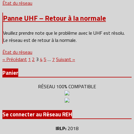
État du réseau
Panne UHF – Retour à la normale
Veuillez prendre note que le problème avec le UHF est résolu.
Le réseau est de retour à la normale.
État du réseau
Pagination
« Précédant
1
2
3
4
5
…
7
Suivant »
des
Panier
publications
RÉSEAU 100% COMPATIBLE
Se connecter au Réseau REH
IRLP:
2018