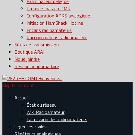
Examinateur délégué
Premiers pas en DMR
Configuration APRS analogique
Initiation HamShack Hotline
Encans radioamateurs
Raccourcis liens radioamateur
Sites de transmission
Boutique ARAI
Nous joindre
Réseau hebdomadaire
Skip to content
Accueil
État du réseau
Wiki Radioamateur
La mission des radioamateurs
Urgences civiles
Répéteurs analogiques