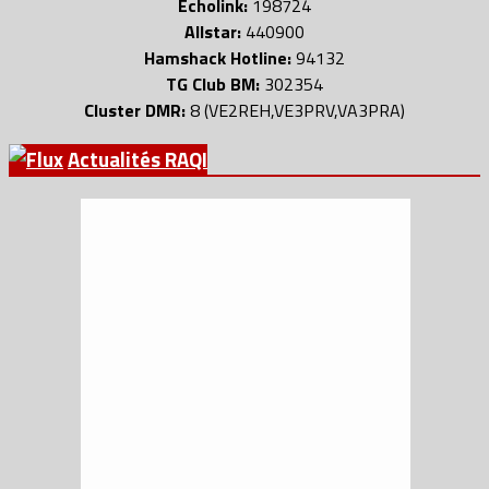
Echolink:
198724
Allstar:
440900
Hamshack Hotline:
94132
TG Club BM:
302354
Cluster DMR:
8 (VE2REH,VE3PRV,VA3PRA)
Actualités RAQI