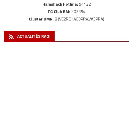
Hamshack Hotline:
94132
TG Club BM:
302354
Cluster DMR:
8 (VE2REH,VE3PRV,VA3PRA)
ACTUALITÉS RAQI