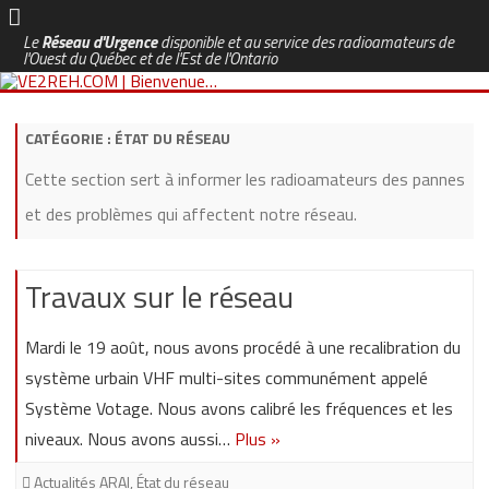
Le
Réseau d'Urgence
disponible et au service des radioamateurs de
l'Ouest du Québec et de l'Est de l'Ontario
Skip
to
content
CATÉGORIE :
ÉTAT DU RÉSEAU
Cette section sert à informer les radioamateurs des pannes
et des problèmes qui affectent notre réseau.
Travaux sur le réseau
Mardi le 19 août, nous avons procédé à une recalibration du
système urbain VHF multi-sites communément appelé
Système Votage. Nous avons calibré les fréquences et les
niveaux. Nous avons aussi…
Plus »
Actualités ARAI
,
État du réseau