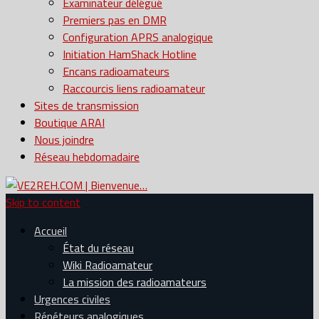
Examinateur délégué
Premiers pas en DMR
Configuration APRS analogique
Initiation HamShack Hotline
Encans radioamateurs
Raccourcis liens radioamateur
Sites de transmission
Boutique ARAI
Nous joindre
Réseau hebdomadaire
Skip to content
Accueil
État du réseau
Wiki Radioamateur
La mission des radioamateurs
Urgences civiles
Répéteurs analogiques