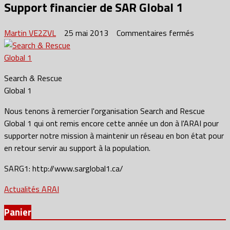
Support financier de SAR Global 1
sur
Martin VE2ZVL
25 mai 2013
Commentaires fermés
Support
financier
de
Search & Rescue
SAR
Global 1
Global
1
Nous tenons à remercier l'organisation Search and Rescue
Global 1 qui ont remis encore cette année un don à l'ARAI pour
supporter notre mission à maintenir un réseau en bon état pour
en retour servir au support à la population.
SARG1: http://www.sarglobal1.ca/
Actualités ARAI
Panier