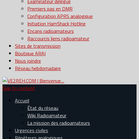
Examinateur délégué
Premiers pas en DMR
Configuration APRS analogique
Initiation HamShack Hotline
Encans radioamateurs
Raccourcis liens radioamateur
Sites de transmission
Boutique ARAI
Nous joindre
Réseau hebdomadaire
Skip to content
Accueil
État du réseau
Wiki Radioamateur
La mission des radioamateurs
Urgences civiles
Répéteurs analogiques