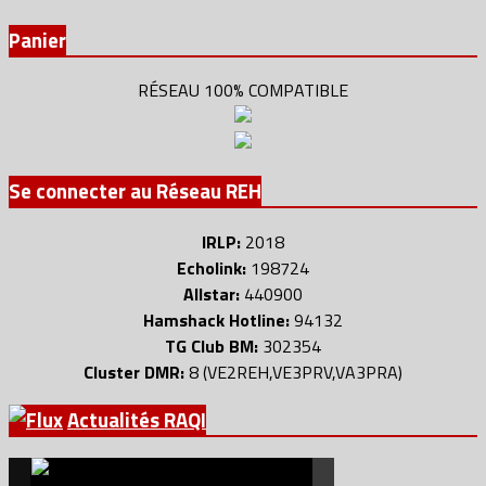
Panier
RÉSEAU 100% COMPATIBLE
Se connecter au Réseau REH
IRLP:
2018
Echolink:
198724
Allstar:
440900
Hamshack Hotline:
94132
TG Club BM:
302354
Cluster DMR:
8 (VE2REH,VE3PRV,VA3PRA)
Actualités RAQI