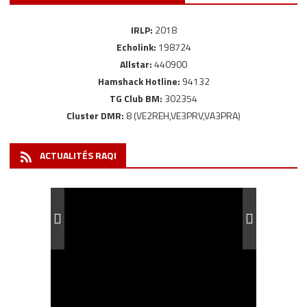
IRLP:
2018
Echolink:
198724
Allstar:
440900
Hamshack Hotline:
94132
TG Club BM:
302354
Cluster DMR:
8 (VE2REH,VE3PRV,VA3PRA)
ACTUALITÉS RAQI