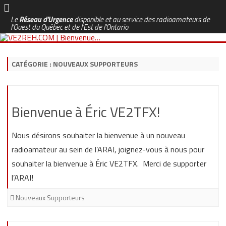
Le
Réseau d'Urgence
disponible et au service des radioamateurs de
l'Ouest du Québec et de l'Est de l'Ontario
Skip
to
content
CATÉGORIE :
NOUVEAUX SUPPORTEURS
Bienvenue à Éric VE2TFX!
Nous désirons souhaiter la bienvenue à un nouveau
radioamateur au sein de l’ARAI, joignez-vous à nous pour
souhaiter la bienvenue à Éric VE2TFX. Merci de supporter
l’ARAI!
Nouveaux Supporteurs