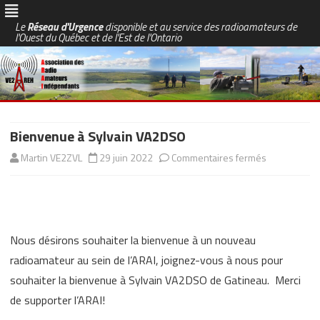
Le
Réseau d'Urgence
disponible et au service des radioamateurs de
l'Ouest du Québec et de l'Est de l'Ontario
Skip
to
content
Bienvenue à Sylvain VA2DSO
sur
Martin VE2ZVL
29 juin 2022
Commentaires fermés
Bienvenue
à
Sylvain
Nous désirons souhaiter la bienvenue à un nouveau
VA2DSO
radioamateur au sein de l’ARAI, joignez-vous à nous pour
souhaiter la bienvenue à Sylvain VA2DSO de Gatineau. Merci
de supporter l’ARAI!