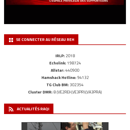
SE CONNECTER AU RÉSEAU REH
IRLP:
2018
Echolink:
198724
Allstar:
440900
Hamshack Hotline:
94132
TG Club BM:
302354
Cluster DMR:
8 (VE2REH,VE3PRV,VA3PRA)
ACTUALITÉS RAQI