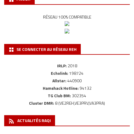
RÉSEAU 100% COMPATIBLE
SE CONNECTER AU RÉSEAU REH
IRLP:
2018
Echolink:
198724
Allstar:
440900
Hamshack Hotline:
94132
TG Club BM:
302354
Cluster DMR:
8 (VE2REH,VE3PRV,VA3PRA)
ACTUALITÉS RAQI