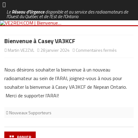
Le
Réseau d'Urgence
disponible et au service des radioamateurs de
l'Ouest du Québec et de l'Est de l'Ontario
Skip
to
content
Bienvenue à Casey VA3KCF
sur
Martin VE2ZVL
28 janvier 2024
Commentaires fermés
Bienvenue
Nous désirons souhaiter la bienvenue à un nouveau
à
radioamateur au sein de l’ARAI, joignez-vous à nous pour
Casey
souhaiter la bienvenue à Casey VA3KCF de Nepean Ontario.
VA3KCF
Merci de supporter l’ARAI!
Nouveaux Supporteurs
PANIER